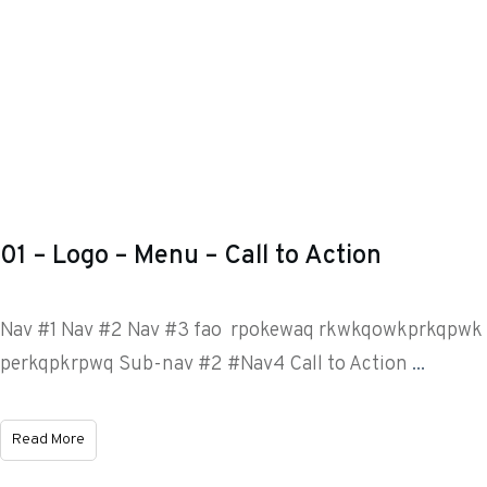
01 – Logo – Menu – Call to Action
Nav #1 Nav #2 Nav #3 fao rpokewaq rkwkqowkprkqpwk
perkqpkrpwq Sub-nav #2 #Nav4 Call to Action
...
Read More