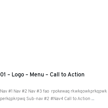
01 – Logo – Menu – Call to Action
Nav #1 Nav #2 Nav #3 fao rpokewaq rkwkqowkprkqpwk
perkqpkrpwq Sub-nav #2 #Nav4 Call to Action
...